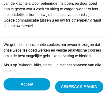
van de klachten. Door oefeningen te doen, en door goed
aan te geven wat u voelt en uitleg te vragen wanneer iets
niet duidelijk is kunnen wij u het beste van dienst zijn.
Goede communicatie tussen u en uw fysiotherapeut draagt
bij aan uw herstel.
We gebruiken functionele cookies om ervoor te zorgen dat
Altijd in vertrouwde handen
onze websites goed werken en veilige analytische cookies
om u de best mogelijke gebruikerservaring te bieden.
Refix Fysiotherapie zorgt voor een behandeling op maat
Als u op 'Akkoord' klikt, stemt u in met het plaatsen van alle
als u fysiotherapie nodig heeft in Beijum. Iedere klacht is
cookies.
anders en ieder lichaam reageert ook weer anders. Daar
houden we rekening mee! Wat zeker is, is dat u bij ons
Accept
AFSPRAAK MAKEN
altijd in vertrouwde handen bent. We werken uitsluitend
met uitstekend opgeleide fysiotherapeuten die met succes
een opleiding Fysiotherapie aan één van de hogescholen
in ons land hebben afgerond, en ruime ervaring hebben in