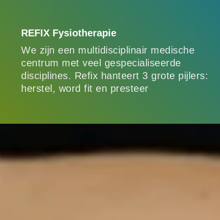
REFIX Fysiotherapie
We zijn een multidisciplinair medische
centrum met veel gespecialiseerde
disciplines. Refix hanteert 3 grote pijlers:
herstel, word fit en presteer