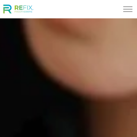
Skip to main content
Specialisaties
Locaties
Ons Team
Bel ons
Afspraak maken