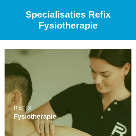
Specialisaties Refix
Fysiotherapie
REFIX
Fysiotherapie