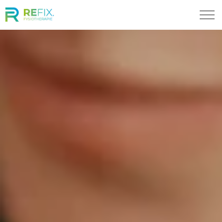
Skip to main content
Specialisaties
Locaties
Ons Team
Bel ons
Afspraak maken