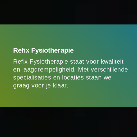
Refix Fysiotherapie
Refix Fysiotherapie staat voor kwaliteit
en laagdrempeligheid. Met verschillende
specialisaties en locaties staan we
graag voor je klaar.