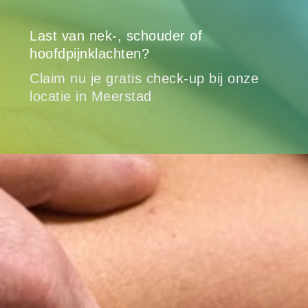
Last van nek-, schouder of
hoofdpijnklachten?
Claim nu je gratis check-up bij onze
locatie in Meerstad