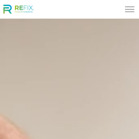
Skip to main content
Specialisaties
Locaties
Ons Team
Bel ons
Afspraak maken